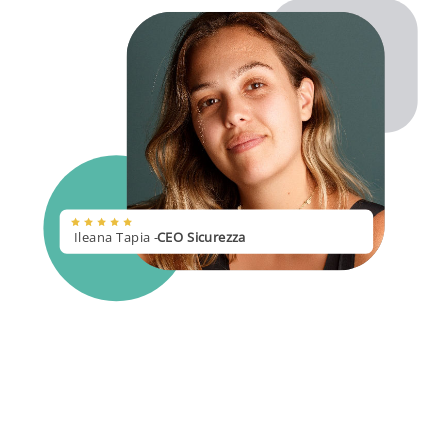
I
l
e
a
n
a
T
a
p
i
a
-
C
E
O
S
i
c
u
r
e
z
z
a