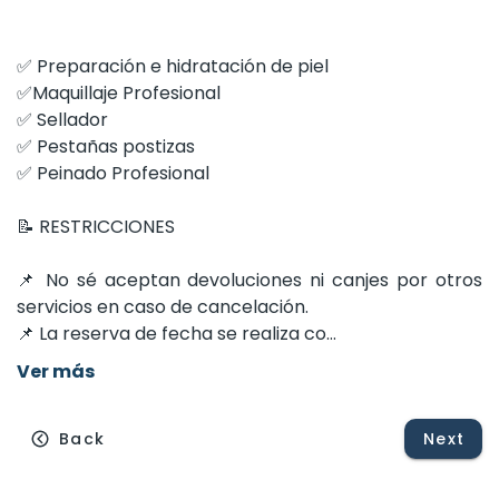
✅
Preparación
e
hidratación
de
piel
✅Maquillaje
Profesional
✅
Sellador
✅
Pestañas
postizas
✅
Peinado
Profesional
📝
RESTRICCIONES
📌
No
sé
aceptan
devoluciones
ni
canjes
por
otros
servicios
en
caso
de
cancelación.
📌
La
reserva
de
fecha
se
realiza
co...
Ver más
Back
Next