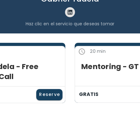
Haz clic en el servicio que deseas tomar
20 min
dela - Free
Mentoring - GT
Call
GRATIS
Reserve