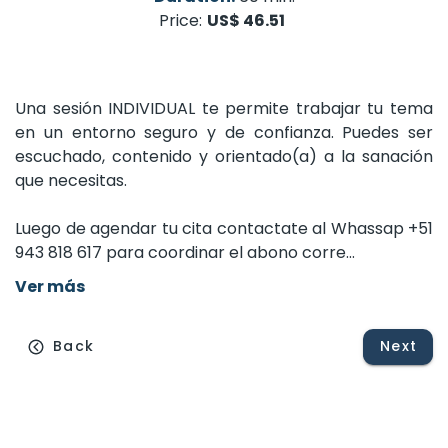
Price:
US$ 46.51
Una
sesión
INDIVIDUAL
te
permite
trabajar
tu
tema
en
un
entorno
seguro
y
de
confianza.
Puedes
ser
escuchado,
contenido
y
orientado(a)
a
la
sanación
que
necesitas.
Luego
de
agendar
tu
cita
contactate
al
Whassap
+51
943
818
617
para
coordinar
el
abono
corre...
Ver más
Back
Next