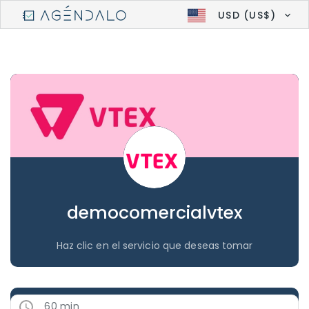
USD (US$)
democomercialvtex
Haz clic en el servicio que deseas tomar
60 min