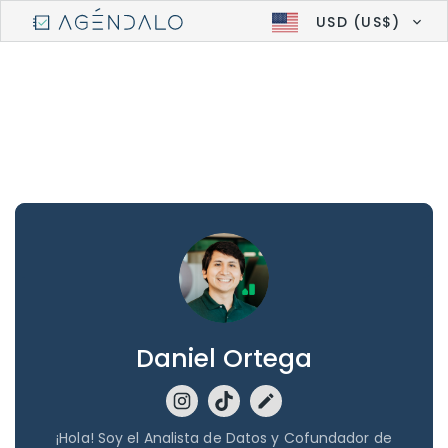
USD (US$)
Daniel Ortega
¡Hola! Soy el Analista de Datos y Cofundador de