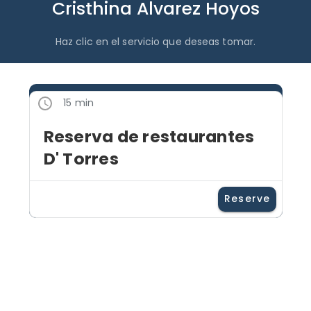
Cristhina Alvarez Hoyos
Haz clic en el servicio que deseas tomar.
15 min
Reserva de restaurantes
D' Torres
Reserve