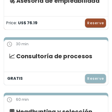
🚀 Asesoría de empleabilidad
Price:
US$ 76.19
Reserve
30 min
📈 Consultoría de procesos
GRATIS
Reserve
60 min
💬 Headhunting y selección