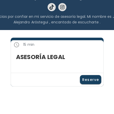
cias por confiar en mi servicio de asesoría legal. Mi nombre es 
Alejandro Aróstegui , encantado de escucharte .
15 min
ASESORÍA LEGAL
Reserve