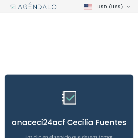
USD (US$)
anaceci24acf Cecilia Fuentes
Haz clic en el servicio que deseas tomar.